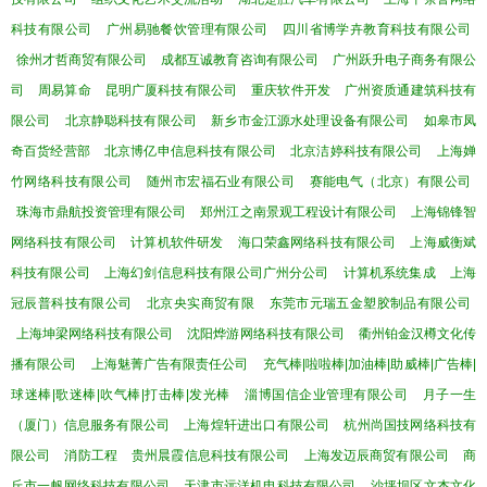
科技有限公司
广州易驰餐饮管理有限公司
四川省博学卉教育科技有限公司
徐州才哲商贸有限公司
成都互诚教育咨询有限公司
广州跃升电子商务有限公
司
周易算命
昆明广厦科技有限公司
重庆软件开发
广州资质通建筑科技有
限公司
北京静聪科技有限公司
新乡市金江源水处理设备有限公司
如皋市凤
奇百货经营部
北京博亿申信息科技有限公司
北京洁婷科技有限公司
上海婵
竹网络科技有限公司
随州市宏福石业有限公司
赛能电气（北京）有限公司
珠海市鼎航投资管理有限公司
郑州江之南景观工程设计有限公司
上海锦锋智
网络科技有限公司
计算机软件研发
海口荣鑫网络科技有限公司
上海威衡斌
科技有限公司
上海幻剑信息科技有限公司广州分公司
计算机系统集成
上海
冠辰普科技有限公司
北京央实商贸有限
东莞市元瑞五金塑胶制品有限公司
上海坤梁网络科技有限公司
沈阳烨游网络科技有限公司
衢州铂金汉樽文化传
播有限公司
上海魅菁广告有限责任公司
充气棒|啦啦棒|加油棒|助威棒|广告棒|
球迷棒|歌迷棒|吹气棒|打击棒|发光棒
淄博国信企业管理有限公司
月子一生
（厦门）信息服务有限公司
上海煌轩进出口有限公司
杭州尚国技网络科技有
限公司
消防工程
贵州晨霞信息科技有限公司
上海发迈辰商贸有限公司
商
丘市一帆网络科技有限公司
天津市远洋机电科技有限公司
沙坪坝区文杰文化