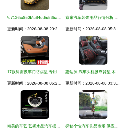
\u7136\u950b\u84dd\u535a24K\u9ec4\u91d1\u955c\u94bb\u8f66\u8f7d\u6446\u4ef6\uff1a\u53d9\u5199\u8f66\u5185\u65f6\u5c1a\u4e0e\u54c1\u8d28\u751f\u6d3b\u7684\u5149\u8f89\u7bc7\u7ae0
京东汽车装饰用品行情分析 摆件与实用饰品的价格与评价观察
更新时间：2026-08-08 20:22:51
更新时间：2026-08-08 05:33:59
17款科雷傲车门防踢垫 专用于雷诺科雷傲汽车用品 天蓝色
惠达源 汽车头枕腰靠背垫 木珠夏季腰托通用车用靠枕座椅腰枕透气四季护垫办公室用品 菱形木珠套装-红色
更新时间：2026-08-08 05:29:02
更新时间：2026-08-08 03:35:59
精美的车艺 艺桥水晶汽车摆件与香水融合体验
探秘个性汽车饰品市场 供应商、价格与批发渠道全解析